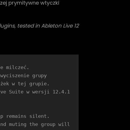
czej prymitywne wtyczki
gins, tested in Ableton Live 12
ie milczeć.
wyciszenie grupy 
żek w tej grupie. 
ve Suite w wersji 12.4.1 
up remains silent.
nd muting the group will 