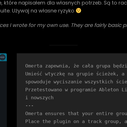
ve, które napisałem dla własnych potrzeb. Są to ra
Suite. Używaj na własne ryzyko
es I wrote for my own use. They are fairly basic plu
Omerta zapewnia, że ​​cała grupa będz
Umieść wtyczkę na grupie ścieżek, a 
spowoduje wyciszanie wszystkich ście
Przetestowano w programie Ableton Li
i nowszych
---
Omerta ensures that your entire gro
Place the plugin on a track group, a