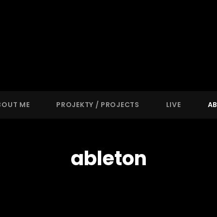
er
ABOUT ME
PROJEKTY / PROJECTS
LIVE
A
ableton