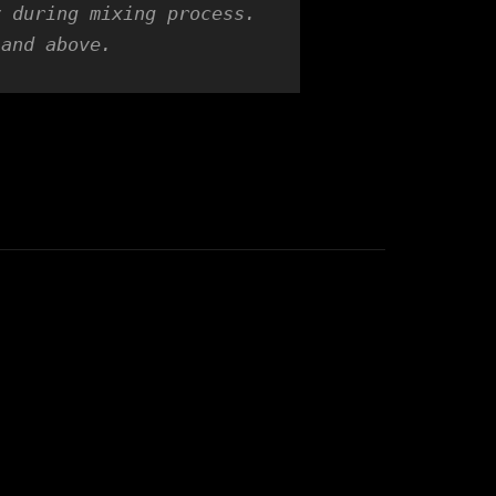
 during mixing process. 
 and above.