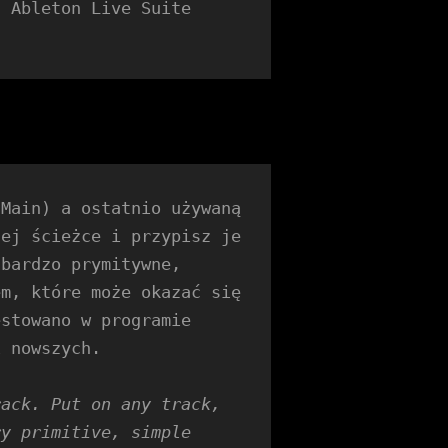
 Ableton Live Suite 
Main) a ostatnio używaną 
ej ścieżce i przypisz je 
bardzo prymitywne, 
m, które może okazać się 
stowano w programie 
i nowszych.
ack. Put on any track, 
y primitive, simple 