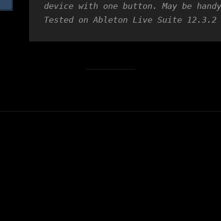
device with one button. May be handy
Tested on Ableton Live Suite 12.3.2